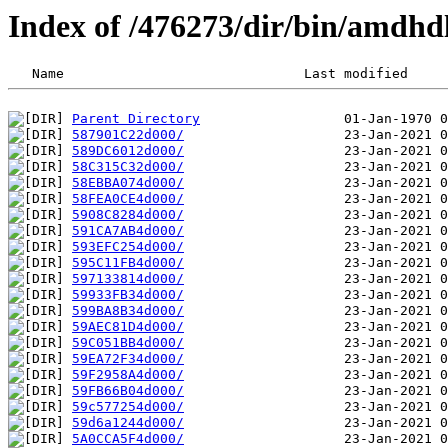
Index of /476273/dir/bin/amdhdl
Parent Directory
587901C22d000/
589DC6012d000/
58C315C32d000/
58EBBA074d000/
58FEA0CE4d000/
5908C8284d000/
591CA7AB4d000/
593EFC254d000/
595C11FB4d000/
597133814d000/
59933FB34d000/
599BA8B34d000/
59AEC81D4d000/
59C051BB4d000/
59EA72F34d000/
59F2958A4d000/
59FB66B04d000/
59c577254d000/
59d6a1244d000/
5A0CCA5F4d000/